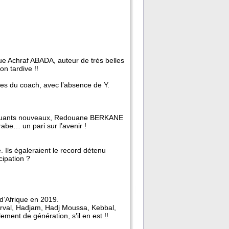
ue Achraf ABADA, auteur de très belles
on tardive !!
ées du coach, avec l’absence de Y.
ttaquants nouveaux, Redouane BERKANE
abe… un pari sur l’avenir !
. Ils égaleraient le record détenu
cipation ?
d’Afrique en 2019.
 Dorval, Hadjam, Hadj Moussa, Kebbal,
ment de génération, s’il en est !!