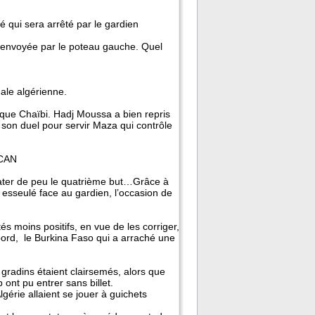
é qui sera arrêté par le gardien
 renvoyée par le poteau gauche. Quel
nale algérienne.
 que Chaïbi. Hadj Moussa a bien repris
 son duel pour servir Maza qui contrôle
 CAN
rater de peu le quatrième but…Grâce à
h esseulé face au gardien, l’occasion de
tés moins positifs, en vue de les corriger,
’abord, le Burkina Faso qui a arraché une
gradins étaient clairsemés, alors que
ont pu entrer sans billet.
gérie allaient se jouer à guichets