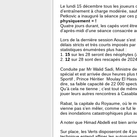
Le lundi 15 décembre tous les joueurs on
d’entraînement à charge modérée, sauf 
Petkovic a inauguré la séance par ces 
physiquement » !
Quatre jours durant, les capés vont êtr
d’après-midi d’une séance consacrée au
Lors de la dernière session Aouar s’est p
délais stricts et très courts imposés pa
statistiques énumérées plus haut :
1.
15
sur les 28 seront des néophytes (a
2.
12
sur 28 sont des rescapés de 2024 
Conduite par Mr Walid Sadi, Ministre des
spécial et est arrivée deux heures plus
Sportif , Prince Héritier Moulay El Hass
dire, sa faible capacité de 22 000 specta
Qu’à cela ne tienne ; c’est tout de mêm
jouer leurs autres rencontres à Casabl
Rabat, la capitale du Royaume, où le m
vienne pas s’en mêler, comme ce fut le c
des inondations catastrophiques plus au s
A noter que Himad Abdelli est bien arriv
Sur place, les Verts disposeront de 4 jou
technique entend affiner les automatismes