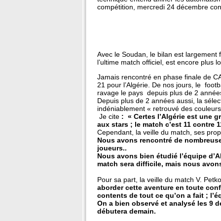
compétition, mercredi 24 décembre con
Avec le Soudan, le bilan est largement f
l’ultime match officiel, est encore plus lo
Jamais rencontré en phase finale de CA
21 pour l’Algérie. De nos jours, le footba
ravage le pays depuis plus de 2 années.
Depuis plus de 2 années aussi, la sélec
indéniablement « retrouvé des couleurs
Je cite
: « Certes l’Algérie est une g
aux stars ; le match c’est 11 contre 11 
Cependant, la veille du match, ses pro
Nous avons rencontré de nombreuses
joueurs..
Nous avons bien étudié l’équipe d’Al
match sera difficile, mais nous avon
Pour sa part, la veille du match V. Petk
aborder cette aventure en toute confi
contents de tout ce qu’on a fait ; l’
On a bien observé et analysé les 9 d
débutera demain.