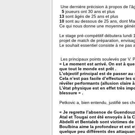
Une dernière précision à propos de l’âg
5
joueurs ont 30 ans et plus
13
sont âgés de 25 ans et plus
10
sont au dessous de 25 ans, dont M
Ce qui nous donne une moyenne généra
Le stage pré-compétitif débutera lundi 
projet de match de préparation, envisag
Le souhait essentiel consiste à ne pas av
Les principaux points soulevés par V. P
« Le moment est arrivé. On est à que
que tout le monde est prêt .
L’objectif principal est de passer au 
Cela n’est pas facile d’effectuer les
révéler performants (allusion claire 
L’état physique est en effet très im
blessure » .
Petkovic a, bien entendu, justifié ses ch
« Je regrette l’absence de Guendouz
Atal et Tougai ont été envoyés à la 
Abdelli et Bentaleb sont victimes de
Boulbina aime la profondeur et est e
quelque peu différents des attaquant