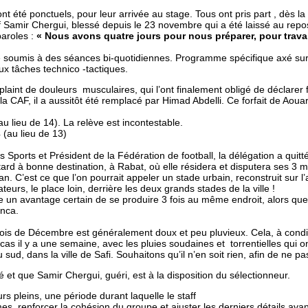
t été ponctuels, pour leur arrivée au stage. Tous ont pris part , dès la
Samir Chergui, blessé depuis le 23 novembre qui a été laissé au repo
paroles :
« Nous avons quatre jours pour nous préparer, pour travai
e soumis à des séances bi-quotidiennes. Programme spécifique axé sur l
x tâches technico -tactiques.
laint de douleurs musculaires, qui l’ont finalement obligé de déclarer for
r la CAF, il a aussitôt été remplacé par Himad Abdelli. Ce forfait de Aou
u lieu de 14). La relève est incontestable.
(au lieu de 13)
 Sports et Président de la Fédération de football, la délégation a quit
 tard à bonne destination, à Rabat, où elle résidera et disputera ses
an. C’est ce que l’on pourrait appeler un stade urbain, reconstruit sur l
teurs, le place loin, derrière les deux grands stades de la ville !
e un avantage certain de se produire 3 fois au même endroit, alors qu
anca.
ois de Décembre est généralement doux et peu pluvieux. Cela, à condi
as il y a une semaine, avec les pluies soudaines et torrentielles qui on
ud, dans la ville de Safi. Souhaitons qu’il n’en soit rien, afin de ne pas
é et que Samir Chergui, guéri, est à la disposition du sélectionneur.
rs pleins, une période durant laquelle le staff
, renforcer la cohésion du groupe et ajuster les derniers détails avant l