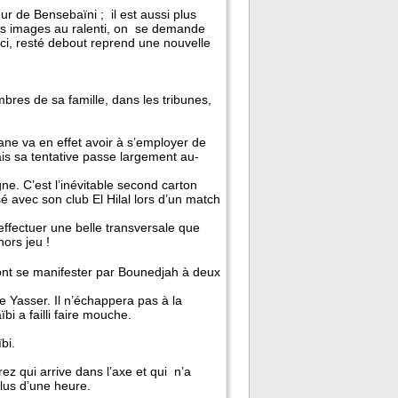
r de Bensebaïni ; il est aussi plus
 les images au ralenti, on se demande
i-ci, resté debout reprend une nouvelle
bres de sa famille, dans les tribunes,
ane va en effet avoir à s’employer de
ais sa tentative passe largement au-
gne. C’est l’inévitable second carton
 avec son club El Hilal lors d’un match
effectuer une belle transversale que
ors jeu !
 vont se manifester par Bounedjah à deux
 Yasser. Il n’échappera pas à la
i a failli faire mouche.
bi.
ez qui arrive dans l’axe et qui n’a
lus d’une heure.