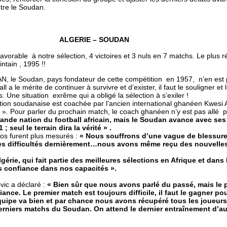
tre le Soudan.
ALGERIE – SOUDAN
avorable à notre sélection, 4 victoires et 3 nuls en 7 matchs. Le plus r
intain , 1995 !!
N, le Soudan, pays fondateur de cette compétition en 1957, n’en est po
ll a le mérite de continuer à survivre et d’exister, il faut le souligner et 
 Une situation exrême qui a obligé la sélection à s’exiler !
tion soudanaise est coachée par l’ancien international ghanéen Kwesi Ap
 ». Pour parler du prochain match, le coach ghanéen n’y est pas allé 
rande nation du football africain, mais le Soudan avance avec ses
; seul le terrain dira la vérité » .
pos furent plus mesurés :
« Nous souffrons d’une vague de blessure
 difficultés dernièrement…nous avons même reçu des nouvelles
gérie, qui fait partie des meilleures sélections en Afrique et dan
s confiance dans nos capacités ».
ovic a déclaré :
« Bien sûr que nous avons parlé du passé, mais le 
ance. Le premier match est toujours difficile, il faut le gagner pou
équipe va bien et par chance nous avons récupéré tous les joueurs,
erniers matchs du Soudan. On attend le dernier entraînement d’au