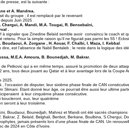
 de presse, est la suivante :
ane et A. Mandrea.
it du groupe ; il est remplacé par le revenant
 depuis Juin 2025 .
 S. Chergui, A. Mandi, M.A. Tougai, R. Bensebaïni,
val .
f à signaler que Zinedine Belaïd semble avoir convaincu le coach et q
retenu. Pour la simple raison qu’il ne figurait pas parmi les 55 ! Eclosi
H. Boudaoui, A. Zorgane , H. Aouar, F. Chaïbi, I. Maza, I. Kebbal
.
 dire, est l’absence de Nabil Bentaleb ; le reste dans la
logique des id
oussa, M.E.A. Amoura, B. Bounedjah, M. Bakrar
,
nce de Petkovic qui a en même temps, assuré la promotion de deux a
ans, tous deux jouant au Qatar et à leur avantage lors de la Coupe Ar
de 2025.
 , l’occasion de disputer, leur sixième phase finale de CAN consécutive
Slimani. Etant donné leur âge, ce pourrait être aussi leur ultime parti
iciperaient à leur cinquième phase consécutive.
 boucleront, eux, leur quatrième
n seront à leur troisième.
aïni, Boudaoui, Bounedjah, Mahrez et Mandi ont été sacrés champions 
ctif, Bakrar, Z. Belaïd, Belghali, Benbot, Berkane, Boulbina, S.Chergui,
ophytes, jamais présents lors d’une phase finale de CAN. Un renouvelle
c de 2024 en Côte d’Ivoire.