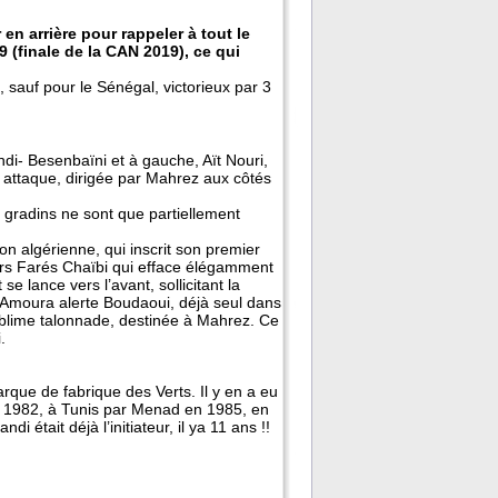
n arrière pour rappeler à tout le
 (finale de la CAN 2019), ce qui
 sauf pour le Sénégal, victorieux par 3
ndi- Besenbaïni et à gauche, Aït Nouri,
 attaque, dirigée par Mahrez aux côtés
s gradins ne sont que partiellement
on algérienne, qui inscrit son premier
 vers Farés Chaïbi qui efface élégamment
 lance vers l’avant, sollicitant la
, Amoura alerte Boudaoui, déjà seul dans
sublime talonnade, destinée à Mahrez. Ce
.
marque de fabrique des Verts. Il y en a eu
 1982, à Tunis par Menad en 1985, en
était déjà l’initiateur, il ya 11 ans !!