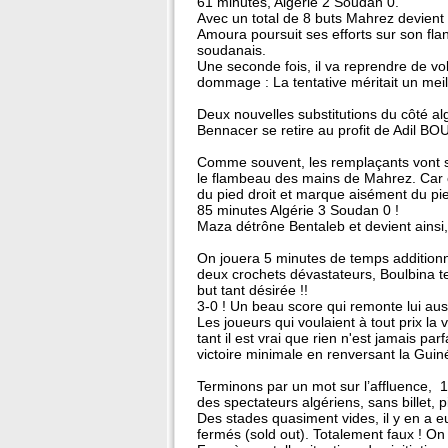
61 minutes, Algérie 2 Soudan 0.
Avec un total de 8 buts Mahrez devient 
Amoura poursuit ses efforts sur son flan
soudanais.
Une seconde fois, il va reprendre de v
dommage : La tentative méritait un meill
Deux nouvelles substitutions du côté a
Bennacer se retire au profit de Adil BO
Comme souvent, les remplaçants vont se
le flambeau des mains de Mahrez. Car c’
du pied droit et marque aisément du p
85 minutes Algérie 3 Soudan 0 !
Maza détrône Bentaleb et devient ainsi,
On jouera 5 minutes de temps additionn
deux crochets dévastateurs, Boulbina ten
but tant désirée !!
3-0 ! Un beau score qui remonte lui aus
Les joueurs qui voulaient à tout prix la 
tant il est vrai que rien n'est jamais p
victoire minimale en renversant la Guin
Terminons par un mot sur l’affluence, 1
des spectateurs algériens, sans billet, 
Des stades quasiment vides, il y en a e
fermés (sold out). Totalement faux ! On