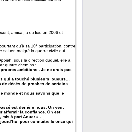
écent, amical, a eu lieu en 2006 et
urtant qu’à sa 10° participation, contre
le saluer, malgré la guerre civile qui
piah, sous la direction duquel, elle a
par quatre chemins :
 propres ambitions . Je ne crois pas
s qui a touché plusieurs joueurs…
 de décès de proches de certains
s le monde et nous savons que le
passé est derrière nous. On veut
r affermir la confiance. On est
 mis à part Aouar » .
jourd’hui pour connaître le onze qui