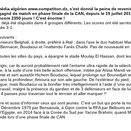
édia algérien www.competiton.dz, s’est donné la peine de revenir e
agné de match en phase finale de la CAN, depuis le 19 juillet 2019
ncore 2350 jours !
C’est énorme !
 déjà été disputés dans 4 groupes différents. Les scores ont été serrés,
sée 3-1.
suivants :
seurs Belghali, à droite, préféré à Atal ; dans l’axe le duo habituel Ma
r Bennacer, Boudaoui et l’inattendu Farés Chaïbi. Pas de nouveauté en
toutes les villes du pays, a épargné le stade Moulay El Hassan, dont le
gts, car ils auront probablement raté l’entame ultra rapide de la sélecti
, à la suite d’une très belle action offensive, initiée par Aïssa Mandi
te et sert aussitôt Hichem Boudaoui, lequel prolonge sur Bounedjah et se
ans la profondeur, Amoura sur son aile gauche. De l'extérieur du pied
ngue, mais Boudaoui va la bonifier très intelligemment à l’aide d ‘une 
travail, malgré la présence du gardien et de 3 défenseurs en face de lui
 4 passes pour traverser tout le terrrain et aller marquer !!
oire et aussi d’informer ceux qui sont jeunes. C’est un but qui porte la 
Décembre 1979 par Bensaoula, à Gijon contre la RFA par Belloumi en
l’Egypte, en 2014 face à la Corée du Sud par Yacine Brahimi, quand Mandi 
apide lors d’une phase finale de CAN.