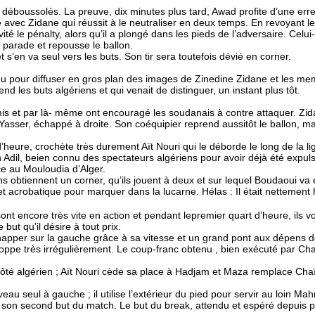
éboussolés. La preuve, dix minutes plus tard, Awad profite d’une erreu
ce avec Zidane qui réussit à le neutraliser en deux temps. En revoyant
té le pénalty, alors qu’il a plongé dans les pieds de l’adversaire. Celu
 parade et repousse le ballon.
 s’en va seul vers les buts. Son tir sera toutefois dévié en corner.
eu pour diffuser en gros plan des images de Zinedine Zidane et les mem
 les buts algériens et qui venait de distinguer, un instant plus tôt.
mis et par là- même ont encouragé les soudanais à contre attaquer. Zid
 Yasser, échappé à droite. Son coéquipier reprend aussitôt le ballon, m
d’heure, crochète très durement Aït Nouri qui le déborde le long de la li
dil, beien connu des spectateurs algériens pour avoir déjà été expulsé
e au Mouloudia d’Alger.
ns obtiennent un corner, qu’ils jouent à deux et sur lequel Boudaoui va 
 acrobatique pour marquer dans la lucarne. Hélas : Il était nettement h
 sont encore très vite en action et pendant lepremier quart d’heure, ils
 but qu’il désire à tout prix.
happer sur la gauche grâce à sa vitesse et un grand pont aux dépens de
pe très irrégulièrement. Le coup-franc obtenu , bien exécuté par Chaïb
côté algérien ; Aït Nouri cède sa place à Hadjam et Maza remplace Chaï
u seul à gauche ; il utilise l’extérieur du pied pour servir au loin Mahr
r son second but du match. Le but du break, attendu et espéré depuis p