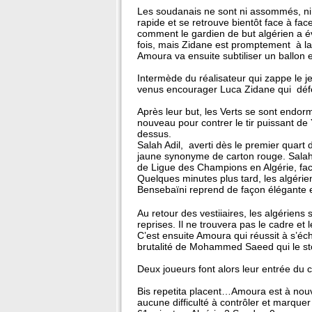
Les soudanais ne sont ni assommés, ni d
rapide et se retrouve bientôt face à fa
comment le gardien de but algérien a évi
fois, mais Zidane est promptement à la
Amoura va ensuite subtiliser un ballon et
Intermède du réalisateur qui zappe le j
venus encourager Luca Zidane qui défend
Après leur but, les Verts se sont endor
nouveau pour contrer le tir puissant de
dessus.
Salah Adil, averti dès le premier quart 
jaune synonyme de carton rouge. Salah A
de Ligue des Champions en Algérie, fac
Quelques minutes plus tard, les algérie
Bensebaïni reprend de façon élégante et
Au retour des vestiiaires, les algériens
reprises. Il ne trouvera pas le cadre et le
C’est ensuite Amoura qui réussit à s’éc
brutalité de Mohammed Saeed qui le stop
Deux joueurs font alors leur entrée du 
Bis repetita placent…Amoura est à nouvea
aucune difficulté à contrôler et marque