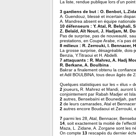
La liste, rendue publique lors d’un point
3 gardiens de but
: O. Benbot, L.Zid
A. Guendouz, blessé et incertain dispara
A. Mandrea absent en équipe nationale
10 défenseurs : Y. Atal, R. Belghali,
Z. Belaïd, Aït Nouri, J. Hadjam, M. Dor
Pas de surprise, pas de nouveauté, sau
prestations, en Coupe Arabe, n’a pas été 
8 milieux : R. Zerrouki, I. Bennacer, 
La grosse surprise, désagréable, dois-je
Benzia, Y.Titraoui et H. Abdelli.
7 attaquants : R. Mahrez, A. Hadj M
R. Berkane, A. Boulbina
.
Bakrar a finalement obtenu la confia
et Adil BOULBINA, tous deux âgés de 22 
Quelques statistiques sur les « élus » 
2
joueurs
,
R. Mahrez et Mandi, auront là
conjointement par Rabah Madjer et Islam 
2
autres, Bensebaïni et Bounedjah, part
2
de leurs camarades, Atal et Bennaceri
2
autres encore Boudaoui et Zerrouki, e
7
parmi les 28, Atal, Bennacer, Benseb
14
, soit exactement la moitié de l’effe
Maza, L. Zidane, A. Zorgane sont les né
On compte
13
rescapés du dernier éche