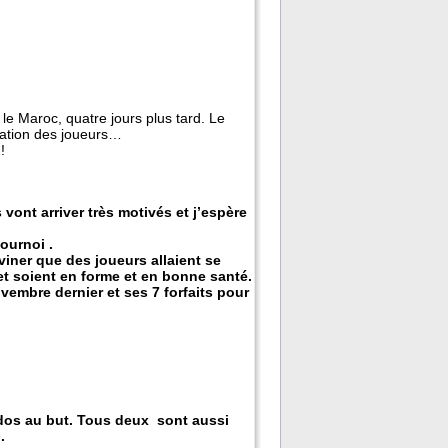
le Maroc, quatre jours plus tard. Le
ération des joueurs…
!
vont arriver très motivés et j’espère
tournoi .
eviner que des joueurs allaient se
 et soient en forme et en bonne santé.
vembre dernier et ses 7 forfaits pour
, dos au but. Tous deux sont aussi
.