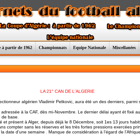
 á partir de 1962
Championnats
Equipe Nationale
Miscellanées
21° CAN DE L'ALGERIE
ctionneur algérien Vladimir Petkovic, aura été un des derniers, parmi se
té adressée à la CAF, dès mi-Novembre. Le dernier délai ayant ét fixé a
5 de base.
é et présent à Alger, depuis déjà le 8 Décembre, soit 1es 13 jours habit
ns compter sans les réserves et les très fortes pressions exercées pri
et la date d’une semaine . Manque de considération à l’égard de l’Afriqu