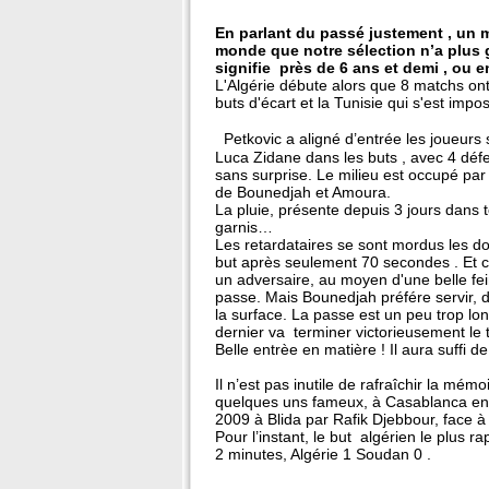
En parlant du passé justement , un m
monde que notre sélection n’a plus g
signifie près de 6 ans et demi , ou e
L'Algérie débute alors que 8 matchs ont
buts d'écart et la Tunisie qui s'est impo
Petkovic a aligné d’entrée les joueurs 
Luca Zidane dans les buts , avec 4 défen
sans surprise. Le milieu est occupé pa
de Bounedjah et Amoura.
La pluie, présente depuis 3 jours dans 
garnis…
Les retardataires se sont mordus les doi
but après seulement 70 secondes . Et ce
un adversaire, au moyen d'une belle fein
passe. Mais Bounedjah préfére servir, d
la surface. La passe est un peu trop lo
dernier va terminer victorieusement le 
Belle entrèe en matière ! Il aura suffi de
Il n’est pas inutile de rafraîchir la mém
quelques uns fameux, à Casablanca en 
2009 à Blida par Rafik Djebbour, face à 
Pour l’instant, le but algérien le plus r
2 minutes, Algérie 1 Soudan 0 .