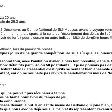
e :
aza 20 ans
le de 26,3 ans.
15 Décembre, au Centre National de Sidi Moussa, avant le voyage vers 
é un moment, a disparu, à la suite de l’écourtement des délais de lib
oir de forfait pour blessure ou autre indisponiblité de dernière heure !!
etkovic, lors du pmoint de presse :
lques jours d’une grande compétition. Je suis sûr que les joueurs 
second tour, avec l’ambition d’aller le plus loin possible, dans le 
 choix définitifs parmi 45 ou 50 postulants. Et je ne pouvais pas d
à Ashraf Abada). L’essentiel c’est qu’ils se sentent bien ensemble
portant, car on ne souhaite pas revivre le cauchemar du mois de No
oix :
 qui ne pouvait pas récupérer à temps.
Coupe Arabe pour avoir du temps de jeu.
 la concurrence.
ficace devant le but. Il en est de même de Berkane qui joue bien
s que nous avions déjà sous la main et ils représentent l’avenir »