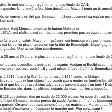
ainsi le meilleur buteur algérien en phase finale de CAN.
c gauche. Un première fois, bien décalé par Maza, il tente un tir anroul
olée un corner bien tiré par Bennacer, malheureusement sa reprise est
eur sort .
lgérien. Hadj Moussa remplace le buteur Mahrez et
ULBINA , qui réalise ainsi son réve et ses premiers pas en équipe natio
 faire voir et valoir. Maza, omniprésent est beucoup plus performant
est lui qui va placer un ballon sur la tête de Bounedjah, lequel gagne
ied gauche. Une action bien coordonnée.
 à 20 ans et 30 jours, le plus jeune buteur algérien en phase finale de
el, durant lesquelles, d’autres remplaçants, Hadjam et Boulbina vont 
te un tir qui sera contré…Il y avait mieux à faire, à offrir à Bounedja
si à 2019, face à la Guinée, ou encore à 1984 contre le Malawi.
victoire ont atteint leur objectif. Le coach saura mettre en lumière les cô
arfait et que les deux prochains adversaires savent à quoi s’en tenir ! D
ée Equatoriale, dans les ultimes instants du match qui les a opposés.
6 115 spectateurs das un stade de 22 000 places. Au coup d’envoi, les 
piaffaient d’impatience aux portes du stade. Après la mi-temps beaucoup 
u partout. On avait pourtant annoncé que les matchs du Maroc et de l'Al
 a tenté d'expliquer en évoquant le marché noir. Peu convaicant !