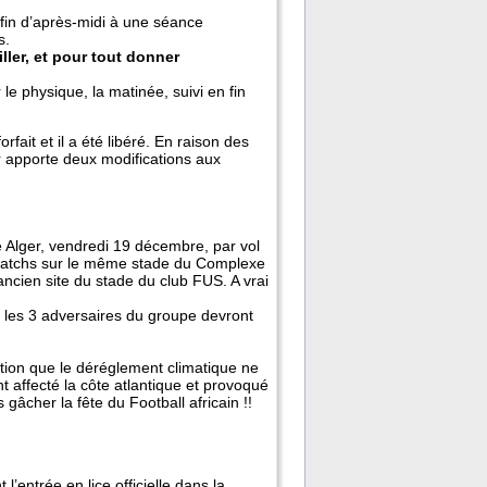
 fin d’après-midi à une séance
s.
ller, et pour tout donner
e physique, la matinée, suivi en fin
fait et il a été libéré. En raison des
ar apporte deux modifications aux
té Alger, vendredi 19 décembre, par vol
 3 matchs sur le même stade du Complexe
’ancien site du stade du club FUS. A vrai
e les 3 adversaires du groupe devront
tion que le déréglement climatique ne
t affecté la côte atlantique et provoqué
 gâcher la fête du Football africain !!
’entrée en lice officielle dans la