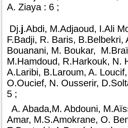
A. Ziaya : 6 ;
Dj.
j
.Abdi, M.Adjaoud, I.Ali M
F.Badji, R. Baris, B.Belbekri
Bouanani, M. Boukar, M.Braïk,
M.Hamdoud, R.Harkouk, N. H
A.Laribi, B.Laroum, A. Louci
O.Oucief, N. Ousserir, D.Solta
5 ;
A. Abada,M. Abdouni, M.Aïss
Amar, M.S.Amokrane, O. Ben