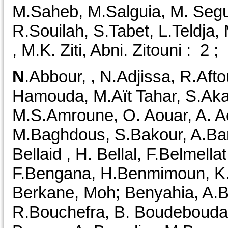
M.Saheb, M.Salguia, M. Seguer
R.Souilah, S.Tabet, L.Teldja
, M.K. Ziti, Abni. Zitouni :
N
.Abbour, , N.Adjissa, R.Af
Hamouda, M.Aït Tahar, S.Akac
M.S.Amroune, O. Aouar, A. Ao
M.Baghdous, S.Bakour, A.Bar
Bellaid , H. Bellal, F.Belmell
F.Bengana, H.Benmimoun, K.
Berkane, Moh; Benyahia, A.B
R.Bouchefra, B. Boudebouda