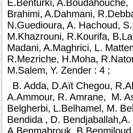
E.Benturki, A.Boudahouche, 
Brahimi, A.Dahmani, R.Debb
N.Guedioura, A. Hachoud, S.
M.Khazrouni, R.Kourifa, B.La
Madani, A.Maghrici, L. Matt
R.Mezriche, H.Moha, R.Natouri
M.Salem, Y. Zender : 4 ;
B. Adda, D.Aït Chegou, R.A
A.Ammour, R. Amrane, M. Ass
Belgherbi, L.Belhamel, M. Bel
Bendida , D. Bendjaballah,A. 
A.Benmabrouk, B.Benmiloud