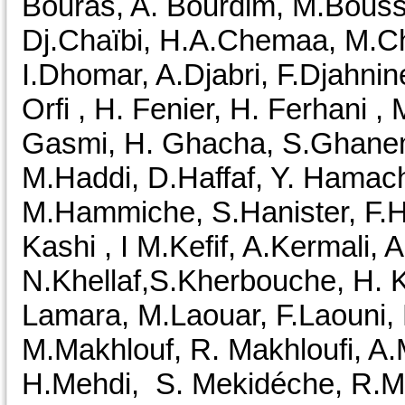
Bouras, A. Bourdim, M.Boussad
Dj.Chaïbi, H.A.Chemaa, M.C
I.Dhomar, A.Djabri, F.Djahnine,
Orfi , H. Fenier, H. Ferhani ,
Gasmi, H. Ghacha, S.Ghane
M.Haddi, D.Haffaf, Y. Hamac
M.Hammiche, S.Hanister, F.Ha
Kashi , I M.Kefif, A.Kermali, 
N.Khellaf,S.Kherbouche, H. Ko
Lamara, M.Laouar, F.Laouni, K
M.Makhlouf, R. Makhloufi, A
H.Mehdi, S. Mekidéche, R.Me