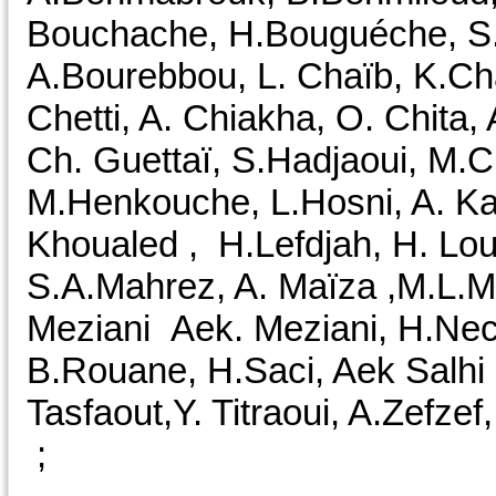
Bouchache, H.Bouguéche, S
A.Bourebbou, L. Chaïb, K.Chal
Chetti, A. Chiakha, O. Chita, 
Ch. Guettaï, S.Hadjaoui, M.C
M.Henkouche, L.Hosni, A. Kad
Khoualed , H.Lefdjah, H. Louc
S.A.Mahrez, A. Maïza ,M.L.M
Meziani Aek. Meziani, H.Nec
B.Rouane, H.Saci, Aek Salhi ,
Tasfaout,Y. Titraoui, A.Zefze
;