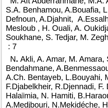
M. Aït Abderrahmane, M.A. A
S.A. Benhamou, A.Bouafia, L
Defnoun, A.Djahnit, A.Essal
Mesloub , H. Ouali, A. Oukidja
Soukhane, S. Tedjar, M. Zeghb
: 7
N
.
Akli, A. Amar, M. Amara, 
Bendahmane, A.Benmessaoud
A.Ch. Bentayeb, L.Bouyahi, M
F.Djabelkheir, R.Djennadi, F
Halaïmia, N. Hamiti, B.Harao
A.Medjbouri, N.Mekidéche, H.