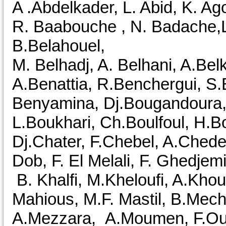
A .Abdelkader, L. Abid, K. Agou
R. Baabouche , N. Badache,
B.Belahouel,
M. Belhadj, A. Belhani, A.Bel
A.Benattia, R.Benchergui, S
Benyamina, Dj.Bougandoura,
L.Boukhari, Ch.Boulfoul, H.
Dj.Chater, F.Chebel, A.Chede
Dob, F. El Melali, F. Ghedje
B. Khalfi, M.Kheloufi, A.Khou
Mahious, M.F. Mastil, B.Mech
A.Mezzara, A.Moumen, F.Oulk