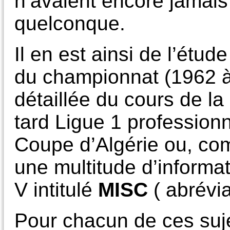
n’avaient encore jamais f
quelconque.
Il en est ainsi de l’étu
du championnat (1962 à 
détaillée du cours de la
tard Ligue 1 professionn
Coupe d’Algérie ou, com
une multitude d’informa
V intitulé
MISC
( abrévi
Pour chacun de ces suje