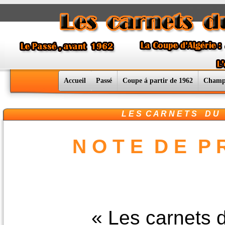
Accueil
Passé
Coupe á partir de 1962
Champ
L E S C A R N E T S D U F
N O T E D E P R
« Les carnets du foo